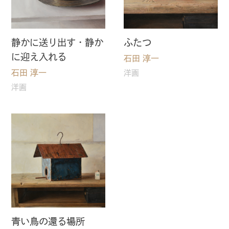
静かに送り出す・静か
ふたつ
に迎え入れる
石田 淳一
石田 淳一
洋画
洋画
⻘い鳥の還る場所