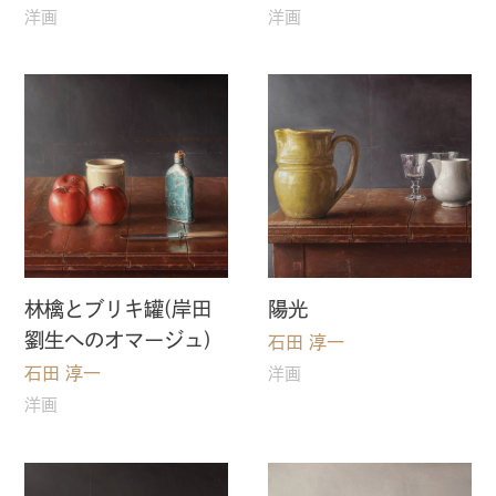
洋画
洋画
林檎とブリキ罐(岸田
陽光
劉生へのオマージュ)
石田 淳一
石田 淳一
洋画
洋画