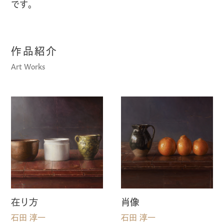
です。
作品紹介
Art Works
在り方
肖像
石田 淳一
石田 淳一