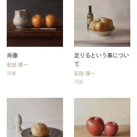
肖像
足りるという事につい
て
石田 淳一
石田 淳一
洋画
洋画