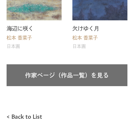
海辺に咲く
欠けゆく月
松本 香菜子
松本 香菜子
日本画
日本画
作家ページ（作品一覧）を見る
Back to List