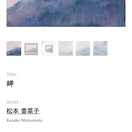
Title
岬
Artist
松本 香菜子
Kanako Matsumoto